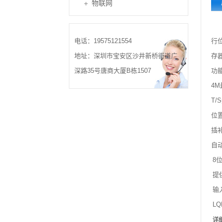
物联网
电话：19575121554
行
地址：深圳市宝安区沙井新桥街道广
存
深路35号唐商大厦B栋1507
功
4
T/
位
插
自
8位
提
输
LQ
详