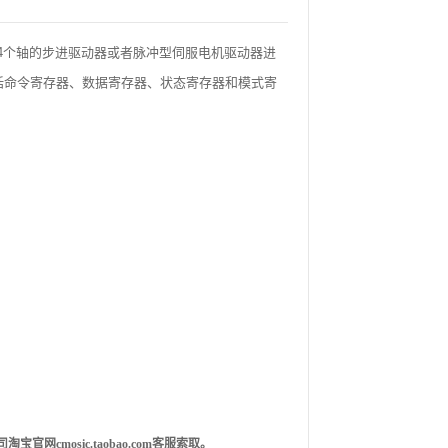
够对4个轴的步进驱动器或者脉冲型伺服电机驱动器进
包括命令寄存器、数据寄存器、状态寄存器和模式寄
我司淘宝官网cmosic.taobao.com客服索取。