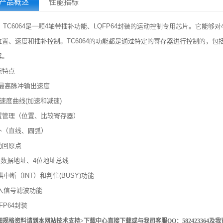
产品概述
性能指标
TC6064是一颗4轴带插补功能、LQFP64封装的运动控制专用芯片。它能
位置、速度和插补控制。TC6064的功能都是通过特定的寄存器进行控制的，
器。
能特点
M最高脉冲输出速度
S速度曲线(加速和减速)
置管理（位置、比较寄存器）
补（直线、圆弧）
动回原点
数据地址、4位地址总线
供中断（
INT）和判忙(BUSY)功能
入信号滤波功能
FP64封装
细规格资料请到本网站技术支持>下载中心直接下载或与我司客服QQ：
582423364及