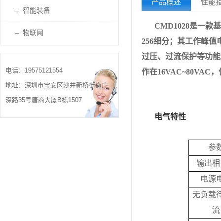
产品概述
性能
智能装备
CMD1028是一
物联网
256细分；其工作峰值电
过压、过流保护等功能。
电话：19575121554
作在16VAC~80VA
地址：深圳市宝安区沙井新桥街道广
深路35号唐商大厦B栋1507
电气特性
参
输出相
电源
无负载
流